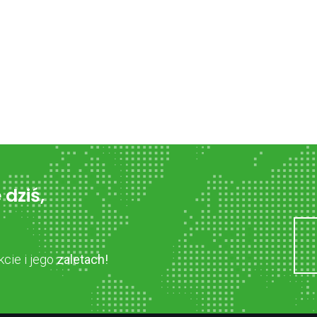
 dziś,
cie i jego
zaletach!