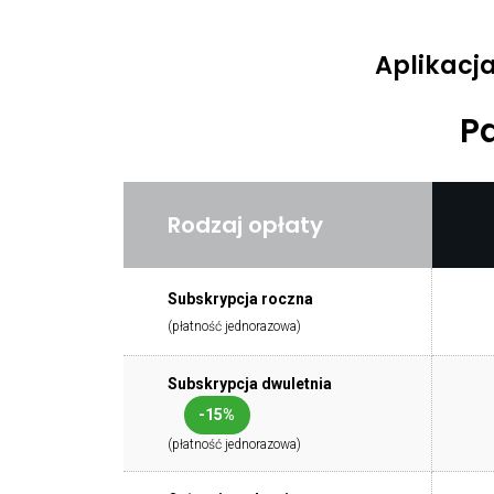
Aplikacj
P
Rodzaj opłaty
Subskrypcja roczna
(płatność jednorazowa)
Subskrypcja dwuletnia
-15%
(płatność jednorazowa)