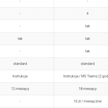
-
-
-
4
-
tak
tak
tak
-
tak
standard
standard
Instrukcja
Instrukcja / MS Teams (2 god
12 miesięcy
18 miesięcy
-
10 zł / miesięcznie