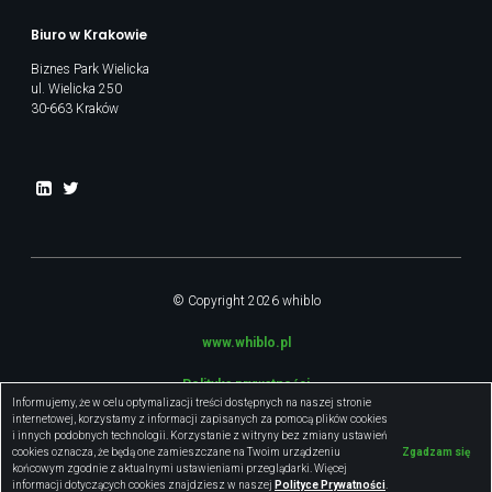
Biuro w Krakowie
Biznes Park Wielicka
ul. Wielicka 250
30-663 Kraków
© Copyright 2026 whiblo
www.whiblo.pl
Polityka prywatności
Informujemy, że w celu optymalizacji treści dostępnych na naszej stronie
internetowej, korzystamy z informacji zapisanych za pomocą plików cookies
Regulamin
i innych podobnych technologii. Korzystanie z witryny bez zmiany ustawień
cookies oznacza, że będą one zamieszczane na Twoim urządzeniu
Zgadzam się
Webdesign by
Webidea.pl
końcowym zgodnie z aktualnymi ustawieniami przeglądarki. Więcej
informacji dotyczących cookies znajdziesz w naszej
Polityce Prywatności
.