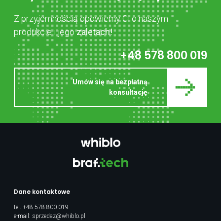
Z przyjemnością opowiemy Ci o naszym
produkcie i jego
zaletach!
+48 578 800 019
Umów się na bezpłatną
konsultację
Dane kontaktowe
tel.
+48 578 800 019
e-mail:
sprzedaz@whiblo.pl