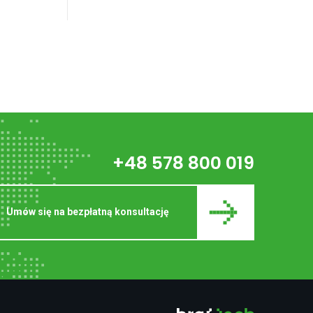
+48 578 800 019
Umów się na bezpłatną konsultację