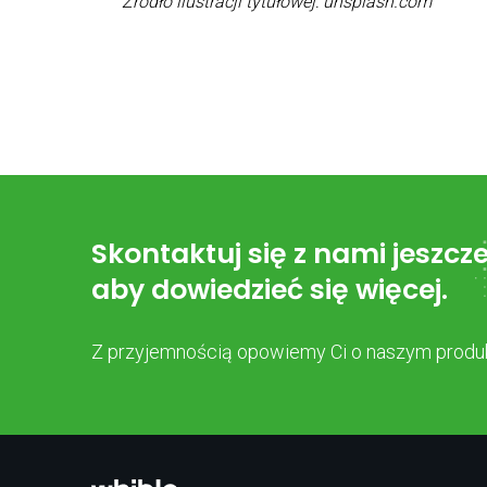
Źródło ilustracji tytułowej: unsplash.com
Skontaktuj się z nami jeszcze
aby dowiedzieć się więcej.
Z przyjemnością opowiemy Ci o naszym produk