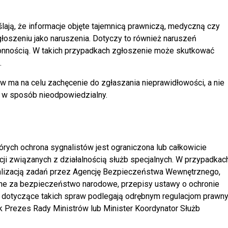
eślają, że informacje objęte tajemnicą prawniczą, medyczną czy
głoszeniu jako naruszenia. Dotyczy to również naruszeń
onnością. W takich przypadkach zgłoszenie może skutkować
.
w ma na celu zachęcenie do zgłaszania nieprawidłowości, a nie
ub w sposób nieodpowiedzialny.
órych ochrona sygnalistów jest ograniczona lub całkowicie
ji związanych z działalnością służb specjalnych. W przypadkac
alizacją zadań przez Agencję Bezpieczeństwa Wewnętrznego,
ne za bezpieczeństwo narodowe, przepisy ustawy o ochronie
a dotyczące takich spraw podlegają odrębnym regulacjom prawn
k Prezes Rady Ministrów lub Minister Koordynator Służb