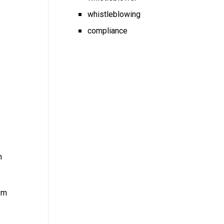
whistleblowing
compliance
h
ym