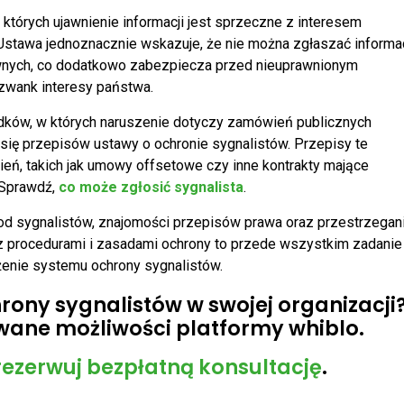
 których ujawnienie informacji jest sprzeczne z interesem
stawa jednoznacznie wskazuje, że nie można zgłaszać informac
jawnych, co dodatkowo zabezpiecza przed nieuprawnionym
szwank interesy państwa.
adków, w których naruszenie dotyczy zamówień publicznych
e się przepisów ustawy o ochronie sygnalistów. Przepisy te
ń, takich jak umowy offsetowe czy inne kontrakty mające
 Sprawdź,
co może zgłosić sygnalista
.
od sygnalistów, znajomości przepisów prawa oraz przestrzegan
z procedurami i zasadami ochrony to przede wszystkim zadanie
żenie systemu ochrony sygnalistów.
ony sygnalistów w swojej organizacji
ane możliwości platformy whiblo.
rezerwuj bezpłatną konsultację
.