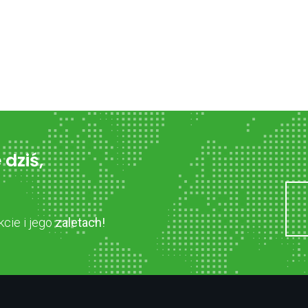
 dziś,
cie i jego
zaletach!