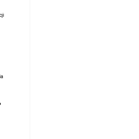
ji
ia
?