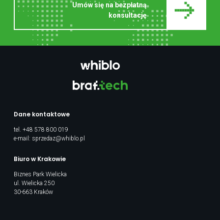
Umów się na bezpłatną
konsultację
Dane kontaktowe
tel.
+48 578 800 019
e-mail:
sprzedaz@whiblo.pl
Biuro w Krakowie
Biznes Park Wielicka
ul. Wielicka 250
30-663 Kraków