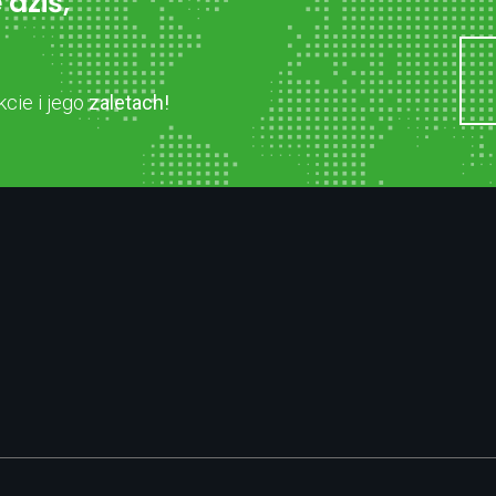
 dziś,
cie i jego
zaletach!