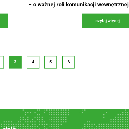
– o ważnej roli komunikacji wewnętrznej
czytaj więcej
3
4
5
6