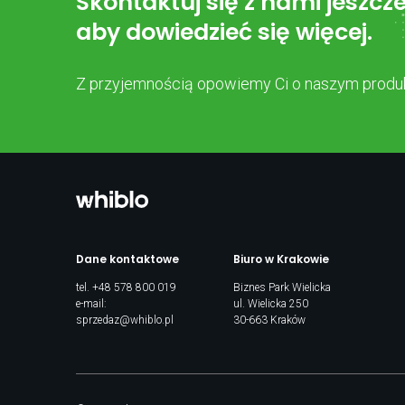
Skontaktuj się z nami jeszcze
aby dowiedzieć się więcej.
Z przyjemnością opowiemy Ci o naszym produk
Dane kontaktowe
Biuro w Krakowie
tel.
+48 578 800 019
Biznes Park Wielicka
e-mail:
ul. Wielicka 250
sprzedaz@whiblo.pl
30-663 Kraków